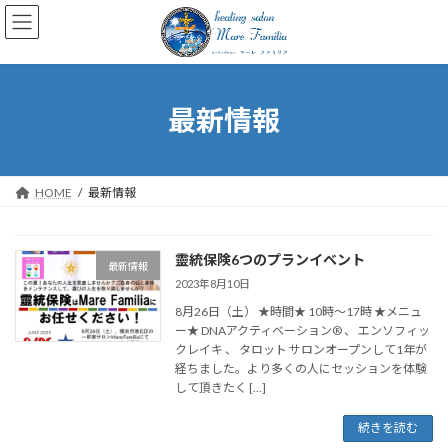
コ
ナ
ン
ビ
テ
ゲ
ン
ー
ツ
シ
へ
ョ
最新情報
ス
ン
キ
に
ッ
移
プ
動
HOME
最新情報
靈統保険6つのプランイベント
最新情報
2023年8月10日
8月26日（土） ★時間★ 10時～17時 ★メニュ
ー★ DNAアクティベーション®️ 、 エンソフィッ
クレイキ 、 タロット サロンオープンして1年が
経ちました。より多くの人にセッションを体験
して頂きたく […]
続きを読む